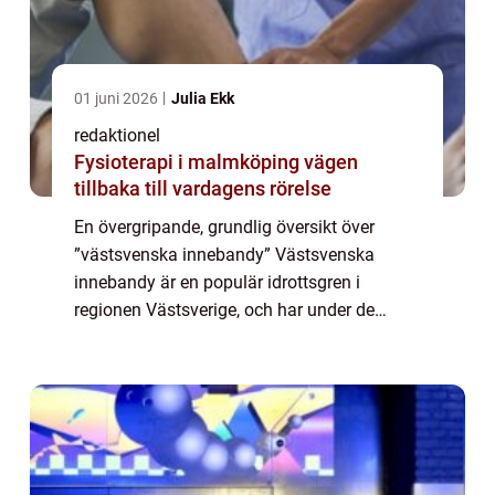
01 juni 2026
Julia Ekk
redaktionel
Fysioterapi i malmköping vägen
tillbaka till vardagens rörelse
En övergripande, grundlig översikt över
”västsvenska innebandy” Västsvenska
innebandy är en populär idrottsgren i
regionen Västsverige, och har under de
senaste åren blivit allt mer populär. Den
spelstil och de regler som används inom
den...