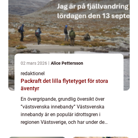
02 mars 2026
Alice Pettersson
redaktionel
Packraft det lilla flytetyget för stora
äventyr
En övergripande, grundlig översikt över
”västsvenska innebandy” Västsvenska
innebandy är en populär idrottsgren i
regionen Västsverige, och har under de
senaste åren blivit allt mer populär. Den
spelstil och de regler som används inom