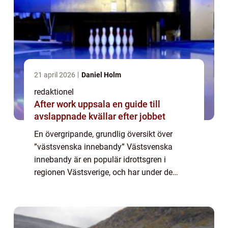
21 april 2026
Daniel Holm
redaktionel
After work uppsala en guide till
avslappnade kvällar efter jobbet
En övergripande, grundlig översikt över
”västsvenska innebandy” Västsvenska
innebandy är en populär idrottsgren i
regionen Västsverige, och har under de
senaste åren blivit allt mer populär. Den
spelstil och de regler som används inom
den...