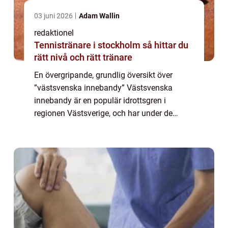
03 juni 2026
Adam Wallin
redaktionel
Tennistränare i stockholm så hittar du
rätt nivå och rätt tränare
En övergripande, grundlig översikt över
”västsvenska innebandy” Västsvenska
innebandy är en populär idrottsgren i
regionen Västsverige, och har under de
senaste åren blivit allt mer populär. Den
spelstil och de regler som används inom
den...