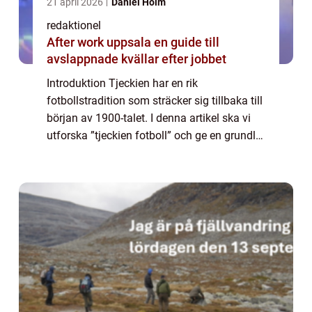
21 april 2026
Daniel Holm
redaktionel
After work uppsala en guide till
avslappnade kvällar efter jobbet
Introduktion Tjeckien har en rik
fotbollstradition som sträcker sig tillbaka till
början av 1900-talet. I denna artikel ska vi
utforska ”tjeckien fotboll” och ge en grundlig
översikt av sporten i landet. Vad är ”Tjeckien
FotbollR...