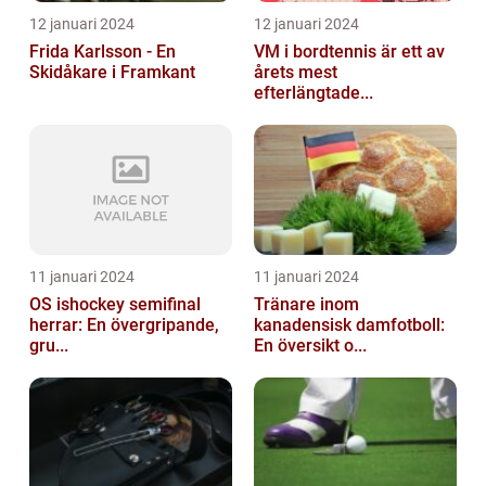
12 januari 2024
12 januari 2024
Frida Karlsson - En
VM i bordtennis är ett av
Skidåkare i Framkant
årets mest
efterlängtade...
11 januari 2024
11 januari 2024
OS ishockey semifinal
Tränare inom
herrar: En övergripande,
kanadensisk damfotboll:
gru...
En översikt o...