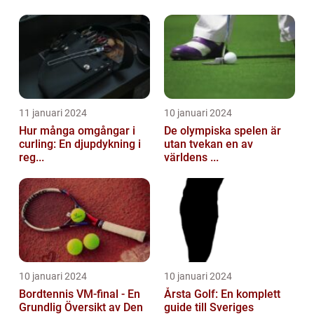
11 januari 2024
10 januari 2024
Hur många omgångar i
De olympiska spelen är
curling: En djupdykning i
utan tvekan en av
reg...
världens ...
10 januari 2024
10 januari 2024
Bordtennis VM-final - En
Årsta Golf: En komplett
Grundlig Översikt av Den
guide till Sveriges