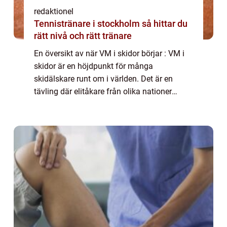
redaktionel
Tennistränare i stockholm så hittar du
rätt nivå och rätt tränare
En översikt av när VM i skidor börjar : VM i
skidor är en höjdpunkt för många
skidälskare runt om i världen. Det är en
tävling där elitåkare från olika nationer
samlas för att tävla om medaljer och ära.
Men när börjar egentligen VM i skidor? I
denna ...