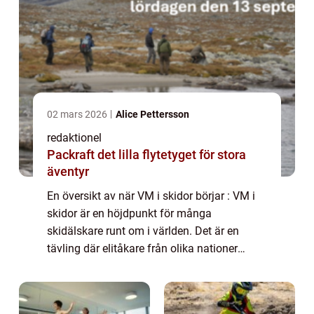
02 mars 2026
Alice Pettersson
redaktionel
Packraft det lilla flytetyget för stora
äventyr
En översikt av när VM i skidor börjar : VM i
skidor är en höjdpunkt för många
skidälskare runt om i världen. Det är en
tävling där elitåkare från olika nationer
samlas för att tävla om medaljer och ära.
Men när börjar egentligen VM i skidor? I
denna ...