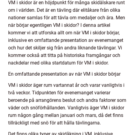
VM i skidor är en höjdpunkt för många skidälskare runt
om i världen. Det är en tävling där elitåkare från olika
nationer samlas för att tävla om medaljer och ära. Men
när börjar egentligen VM i skidor? I denna artikel
kommer vi att utforska allt om när VM i skidor börjar,
inklusive en omfattande presentation av evenemanget
och hur det skiljer sig från andra liknande tävlingar. Vi
kommer också att titta på historiska framgångar och
nackdelar med olika startdatum för VM i skidor.
En omfattande presentation av när VM i skidor börjar
VM i skidor äger rum vartannat år och varar vanligtvis i
två veckor. Tidpunkten för evenemanget varierar
beroende på arrangörens beslut och andra faktorer som
väder och snöförhållanden. Vanligtvis äger VM i skidor
rum någon gång mellan januari och mars, då det finns
tillräckligt med snö för att hålla tävlingarna.
Det finns olika typer av skidåkning i VM, inklusive