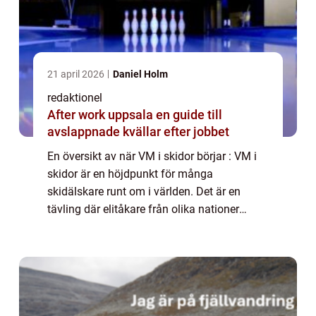
21 april 2026
Daniel Holm
redaktionel
After work uppsala en guide till
avslappnade kvällar efter jobbet
En översikt av när VM i skidor börjar : VM i
skidor är en höjdpunkt för många
skidälskare runt om i världen. Det är en
tävling där elitåkare från olika nationer
samlas för att tävla om medaljer och ära.
Men när börjar egentligen VM i skidor? I
denna ...