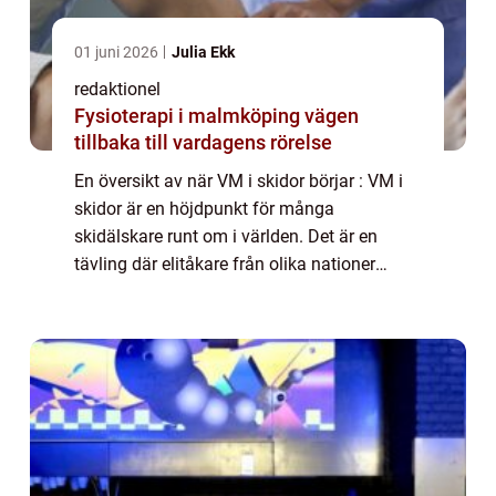
01 juni 2026
Julia Ekk
redaktionel
Fysioterapi i malmköping vägen
tillbaka till vardagens rörelse
En översikt av när VM i skidor börjar : VM i
skidor är en höjdpunkt för många
skidälskare runt om i världen. Det är en
tävling där elitåkare från olika nationer
samlas för att tävla om medaljer och ära.
Men när börjar egentligen VM i skidor? I
denna ...