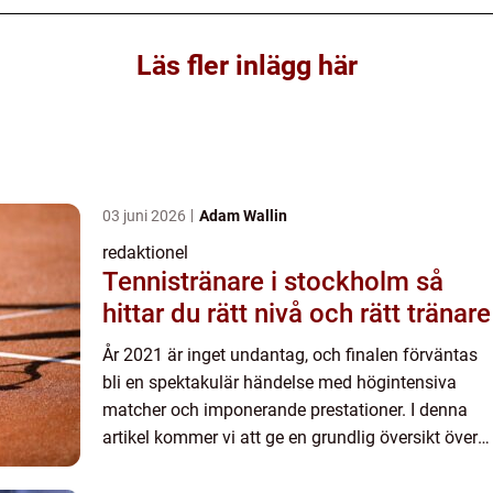
Läs fler inlägg här
03 juni 2026
Adam Wallin
redaktionel
Tennistränare i stockholm så
hittar du rätt nivå och rätt tränare
År 2021 är inget undantag, och finalen förväntas
bli en spektakulär händelse med högintensiva
matcher och imponerande prestationer. I denna
artikel kommer vi att ge en grundlig översikt över
VM i bordtennis 2021 final, inklusive en
omfattande present...