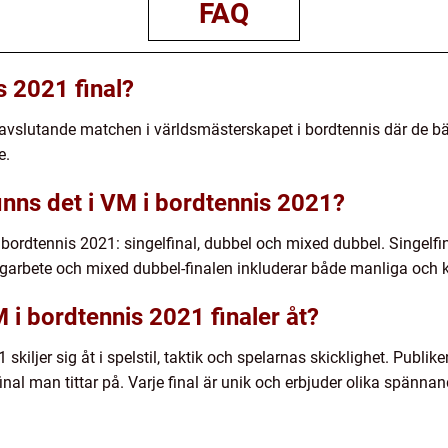
FAQ
s 2021 final?
 avslutande matchen i världsmästerskapet i bordtennis där de bä
e.
 finns det i VM i bordtennis 2021?
 i bordtennis 2021: singelfinal, dubbel och mixed dubbel. Singelfi
agarbete och mixed dubbel-finalen inkluderar både manliga och 
M i bordtennis 2021 finaler åt?
1 skiljer sig åt i spelstil, taktik och spelarnas skicklighet. Pub
nal man tittar på. Varje final är unik och erbjuder olika spännand