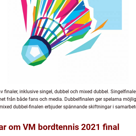
av finaler, inklusive singel, dubbel och mixed dubbel. Singelfina
het från både fans och media. Dubbelfinalen ger spelarna möjl
mixed dubbel-finalen erbjuder spännande skiftningar i samarbet
gar om VM bordtennis 2021 final