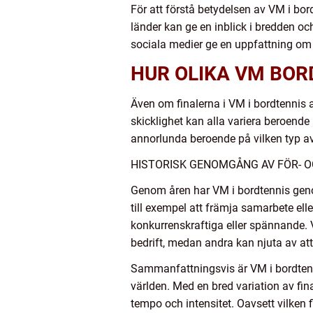
För att förstå betydelsen av VM i bor
länder kan ge en inblick i bredden 
sociala medier ge en uppfattning om p
HUR OLIKA VM BOR
Även om finalerna i VM i bordtennis all
skicklighet kan alla variera beroend
annorlunda beroende på vilken typ av 
HISTORISK GENOMGÅNG AV FÖR- O
Genom åren har VM i bordtennis genom
till exempel att främja samarbete e
konkurrenskraftiga eller spännande. V
bedrift, medan andra kan njuta av at
Sammanfattningsvis är VM i bordten
världen. Med en bred variation av fi
tempo och intensitet. Oavsett vilken f