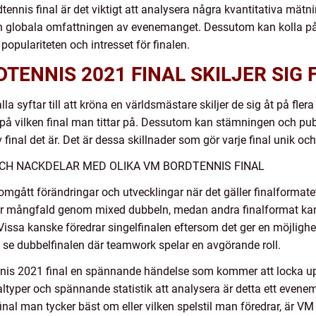
dtennis final är det viktigt att analysera några kvantitativa mät
och globala omfattningen av evenemanget. Dessutom kan kolla på
opulariteten och intresset för finalen.
DTENNIS 2021 FINAL SKILJER SIG
a syftar till att kröna en världsmästare skiljer de sig åt på flera 
e på vilken final man tittar på. Dessutom kan stämningen och pu
final det är. Det är dessa skillnader som gör varje final unik oc
CH NACKDELAR MED OLIKA VM BORDTENNIS FINAL
gått förändringar och utvecklingar när det gäller finalformatet
ller mångfald genom mixed dubbeln, medan andra finalformat k
issa kanske föredrar singelfinalen eftersom det ger en möjlighet
t se dubbelfinalen där teamwork spelar en avgörande roll.
nis 2021 final en spännande händelse som kommer att locka u
naltyper och spännande statistik att analysera är detta ett eve
inal man tycker bäst om eller vilken spelstil man föredrar, är VM i