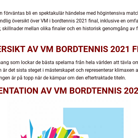
en förväntas bli en spektakulär händelse med högintensiva matc
ndlig översikt över VM i bordtennis 2021 final, inklusive en omf
 skillnader mellan olika finaler och en historisk genomgång av 
RSIKT AV VM BORDTENNIS 2021 F
mang som lockar de bästa spelarna från hela världen att tävla om
är det sista steget i mästerskapet och representerar klimaxen a
gen är på topp när de kämpar om den eftertraktade titeln.
NTATION AV VM BORDTENNIS 202