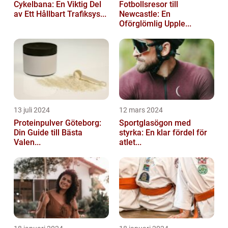
Cykelbana: En Viktig Del
Fotbollsresor till
av Ett Hållbart Trafiksys...
Newcastle: En
Oförglömlig Upple...
13 juli 2024
12 mars 2024
Proteinpulver Göteborg:
Sportglasögon med
Din Guide till Bästa
styrka: En klar fördel för
Valen...
atlet...