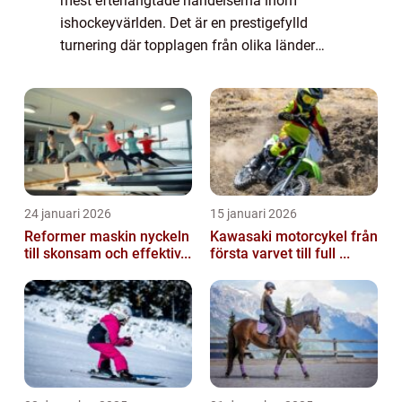
mest efterlängtade händelserna inom
ishockeyvärlden. Det är en prestigefylld
turnering där topplagen från olika länder
tävlar om att bli världsmästare i hockey. I
denna artikel kommer vi att ge en grundlig
öve...
24 januari 2026
15 januari 2026
Reformer maskin nyckeln
Kawasaki motorcykel från
till skonsam och effektiv...
första varvet till full ...