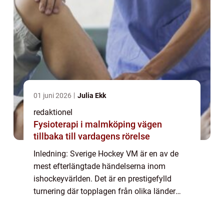
01 juni 2026
Julia Ekk
redaktionel
Fysioterapi i malmköping vägen
tillbaka till vardagens rörelse
Inledning: Sverige Hockey VM är en av de
mest efterlängtade händelserna inom
ishockeyvärlden. Det är en prestigefylld
turnering där topplagen från olika länder
tävlar om att bli världsmästare i hockey. I
denna artikel kommer vi att ge en grundlig