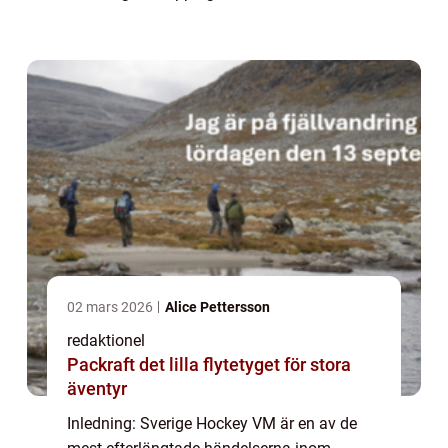
tävlar om att bli världsmästare i hockey. I
denna artikel kommer vi att ge en grundlig
öve...
02 mars 2026
Alice Pettersson
redaktionel
Packraft det lilla flytetyget för stora
äventyr
Inledning: Sverige Hockey VM är en av de