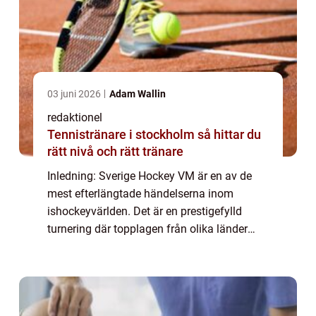
03 juni 2026
Adam Wallin
redaktionel
Tennistränare i stockholm så hittar du
rätt nivå och rätt tränare
Inledning: Sverige Hockey VM är en av de
mest efterlängtade händelserna inom
ishockeyvärlden. Det är en prestigefylld
turnering där topplagen från olika länder
tävlar om att bli världsmästare i hockey. I
denna artikel kommer vi att ge en grundlig
öve...