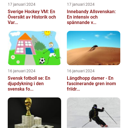
17 januari 2024
17 januari 2024
Sverige Hockey VM: En
Innebandy Allsvenskan:
Översikt av Historik och
En intensiv och
Var...
spännande v...
16 januari 2024
16 januari 2024
Svensk fotboll se: En
Längdhopp damer - En
djupdykning i den
fascinerande gren inom
svenska fo...
friidr...