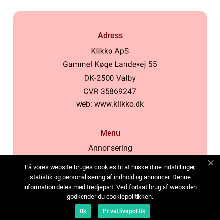
Adress
web:
www.klikko.dk
Menu
Annonsering
Om oss
På vores website bruges cookies til at huske dine indstillinger,
Cookies
statistik og personalisering af indhold og annoncer. Denne
information deles med tredjepart. Ved fortsat brug af websiden
Kontakta oss
godkender du cookiepolitikken.
Sitemap
Ok
Privatlivspolitik