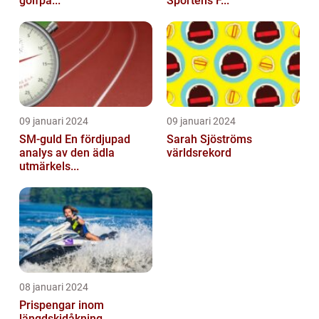
golfpa...
Sportens F...
09 januari 2024
09 januari 2024
SM-guld En fördjupad
Sarah Sjöströms
analys av den ädla
världsrekord
utmärkels...
08 januari 2024
Prispengar inom
längdskidåkning