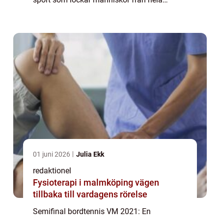
världen. År 2021 är inget undantag när det
kommer till spänningen och konkurrensen i
semifinalen a...
01 juni 2026
Julia Ekk
redaktionel
Fysioterapi i malmköping vägen
tillbaka till vardagens rörelse
Semifinal bordtennis VM 2021: En