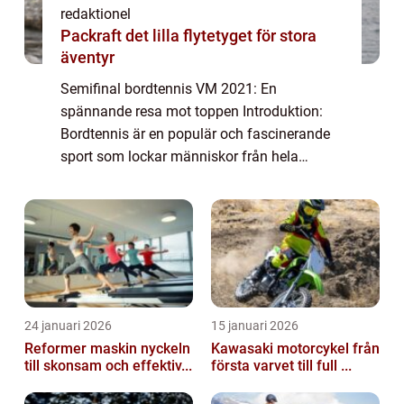
redaktionel
Packraft det lilla flytetyget för stora
äventyr
Semifinal bordtennis VM 2021: En
spännande resa mot toppen Introduktion:
Bordtennis är en populär och fascinerande
sport som lockar människor från hela
världen. År 2021 är inget undantag när det
kommer till spänningen och konkurrensen i
semifinalen a...
24 januari 2026
15 januari 2026
Reformer maskin nyckeln
Kawasaki motorcykel från
till skonsam och effektiv...
första varvet till full ...