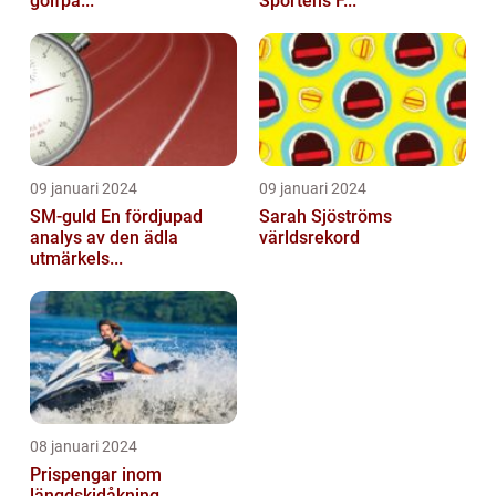
golfpa...
Sportens F...
09 januari 2024
09 januari 2024
SM-guld En fördjupad
Sarah Sjöströms
analys av den ädla
världsrekord
utmärkels...
08 januari 2024
Prispengar inom
längdskidåkning