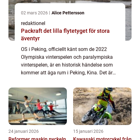
02 mars 2026
Alice Pettersson
redaktionel
Packraft det lilla flytetyget för stora
äventyr
OS i Peking, officiellt känt som de 2022
Olympiska vinterspelen och paralympiska
vinterspelen, är en historisk händelse som
kommer att äga rum i Peking, Kina. Det är
den första gången som en stad arrangerar
både de olympiska och paralympiska spelen
u...
24 januari 2026
15 januari 2026
Reformer maskin nyckeln
Kawasaki motorcykel från