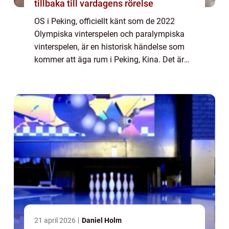
tillbaka till vardagens rörelse
OS i Peking, officiellt känt som de 2022
Olympiska vinterspelen och paralympiska
vinterspelen, är en historisk händelse som
kommer att äga rum i Peking, Kina. Det är
den första gången som en stad arrangerar
både de olympiska och paralympiska spelen
u...
21 april 2026
Daniel Holm