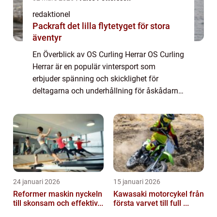
redaktionel
Packraft det lilla flytetyget för stora
äventyr
En Överblick av OS Curling Herrar OS Curling
Herrar är en populär vintersport som
erbjuder spänning och skicklighet för
deltagarna och underhållning för åskådarna.
I denna artikel kommer vi att utforska olika
aspekter av sporten, inklusive dess olika...
24 januari 2026
15 januari 2026
Reformer maskin nyckeln
Kawasaki motorcykel från
till skonsam och effektiv...
första varvet till full ...