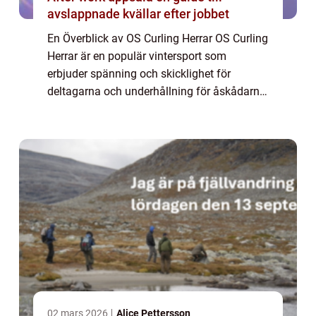
avslappnade kvällar efter jobbet
En Överblick av OS Curling Herrar OS Curling
Herrar är en populär vintersport som
erbjuder spänning och skicklighet för
deltagarna och underhållning för åskådarna.
I denna artikel kommer vi att utforska olika
aspekter av sporten, inklusive dess olika...
02 mars 2026
Alice Pettersson