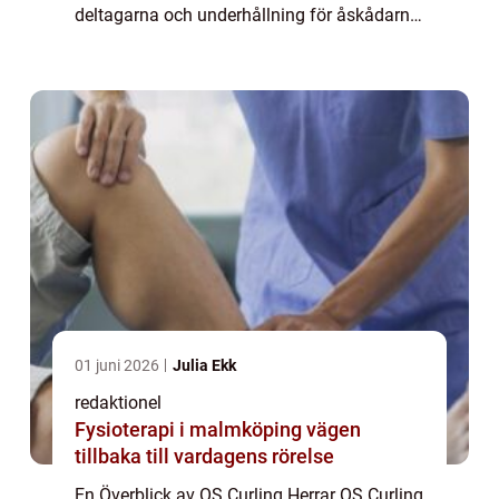
deltagarna och underhållning för åskådarna.
I denna artikel kommer vi att utforska olika
aspekter av sporten, inklusive dess olika...
01 juni 2026
Julia Ekk
redaktionel
Fysioterapi i malmköping vägen
tillbaka till vardagens rörelse
En Överblick av OS Curling Herrar OS Curling