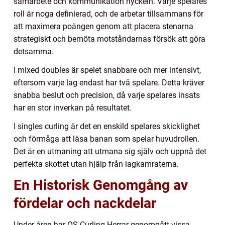
samarbete och kommunikation nyckeln. Varje spelares
roll är noga definierad, och de arbetar tillsammans för
att maximera poängen genom att placera stenarna
strategiskt och bemöta motståndarnas försök att göra
detsamma.
I mixed doubles är spelet snabbare och mer intensivt,
eftersom varje lag endast har två spelare. Detta kräver
snabba beslut och precision, då varje spelares insats
har en stor inverkan på resultatet.
I singles curling är det en enskild spelares skicklighet
och förmåga att läsa banan som spelar huvudrollen.
Det är en utmaning att utmana sig själv och uppnå det
perfekta skottet utan hjälp från lagkamraterna.
En Historisk Genomgång av
fördelar och nackdelar
Under åren har OS Curling Herrar genomgått vissa