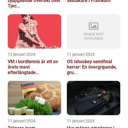
Djupgående Översikt över
Skidåkare i Framkant
Tjec...
12 januari 2024
11 januari 2024
VM i bordtennis är ett av
OS ishockey semifinal
årets mest
herrar: En övergripande,
efterlängtade...
gru...
11 januari 2024
11 januari 2024