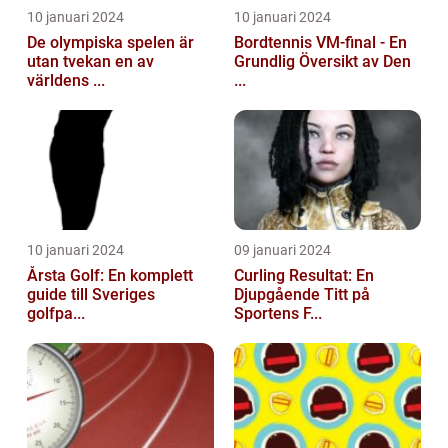
10 januari 2024
10 januari 2024
De olympiska spelen är
Bordtennis VM-final - En
utan tvekan en av
Grundlig Översikt av Den
världens ...
...
10 januari 2024
09 januari 2024
Årsta Golf: En komplett
Curling Resultat: En
guide till Sveriges
Djupgående Titt på
golfpa...
Sportens F...