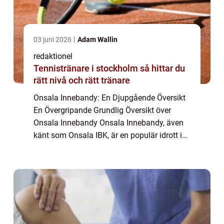
03 juni 2026
Adam Wallin
redaktionel
Tennistränare i stockholm så hittar du
rätt nivå och rätt tränare
Onsala Innebandy: En Djupgående Översikt
En Övergripande Grundlig Översikt över
Onsala Innebandy Onsala Innebandy, även
känt som Onsala IBK, är en populär idrott i
Sverige som utövas både på amatör- och
elitnivå. Det är en av de mest framstående
spor...