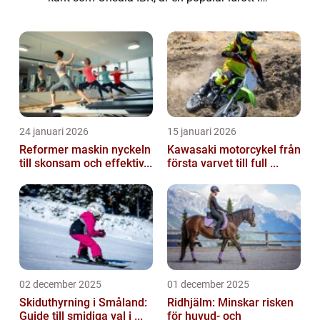
Sverige som utövas både på amatör- och
elitnivå. Det är en av de mest framstående
spor...
24 januari 2026
15 januari 2026
Reformer maskin nyckeln
Kawasaki motorcykel från
till skonsam och effektiv...
första varvet till full ...
02 december 2025
01 december 2025
Skiduthyrning i Småland:
Ridhjälm: Minskar risken
Guide till smidiga val i ...
för huvud- och