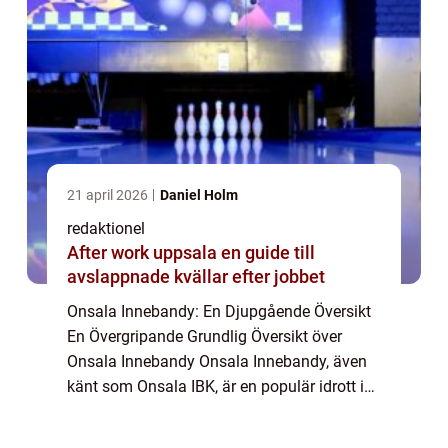
21 april 2026
Daniel Holm
redaktionel
After work uppsala en guide till
avslappnade kvällar efter jobbet
Onsala Innebandy: En Djupgående Översikt
En Övergripande Grundlig Översikt över
Onsala Innebandy Onsala Innebandy, även
känt som Onsala IBK, är en populär idrott i
Sverige som utövas både på amatör- och
elitnivå. Det är en av de mest framstående