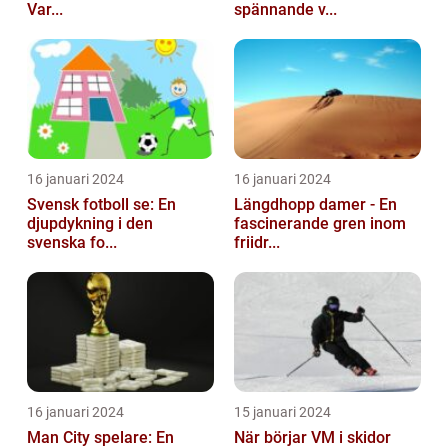
Var...
spännande v...
16 januari 2024
16 januari 2024
Svensk fotboll se: En
Längdhopp damer - En
djupdykning i den
fascinerande gren inom
svenska fo...
friidr...
16 januari 2024
15 januari 2024
Man City spelare: En
När börjar VM i skidor