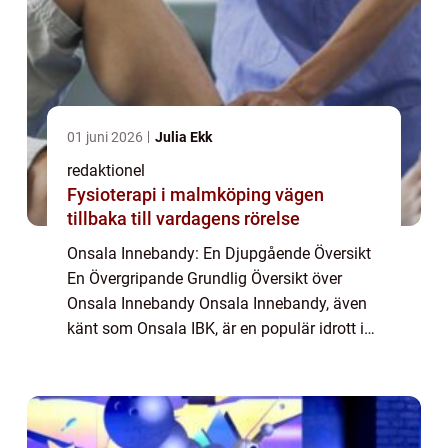
01 juni 2026
Julia Ekk
redaktionel
Fysioterapi i malmköping vägen
tillbaka till vardagens rörelse
Onsala Innebandy: En Djupgående Översikt
En Övergripande Grundlig Översikt över
Onsala Innebandy Onsala Innebandy, även
känt som Onsala IBK, är en populär idrott i
Sverige som utövas både på amatör- och
elitnivå. Det är en av de mest framstående
spor...