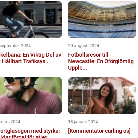
 september 2024
20 augusti 2024
kelbana: En Viktig Del av
Fotbollsresor till
t Hållbart Trafiksys...
Newcastle: En Oförglömlig
Upple...
 mars 2024
18 januari 2024
ortglasögon med styrka:
[Kommentator curling os]
 klar fördel för atlet...