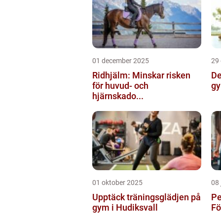
01 december 2025
29
Ridhjälm: Minskar risken
De
för huvud- och
gy
hjärnskado...
01 oktober 2025
08 
Upptäck träningsglädjen på
Pe
gym i Hudiksvall
Fö