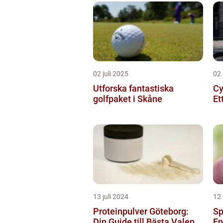
02 juli 2025
02
Utforska fantastiska
Cy
golfpaket i Skåne
Et
13 juli 2024
12
Proteinpulver Göteborg:
Sp
Din Guide till Bästa Valen...
En