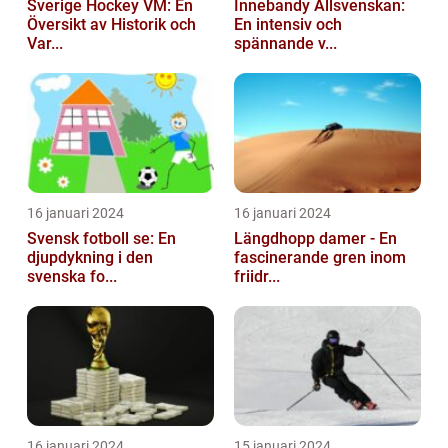
Sverige Hockey VM: En
Innebandy Allsvenskan:
Översikt av Historik och
En intensiv och
Var...
spännande v...
16 januari 2024
16 januari 2024
Svensk fotboll se: En
Längdhopp damer - En
djupdykning i den
fascinerande gren inom
svenska fo...
friidr...
16 januari 2024
15 januari 2024