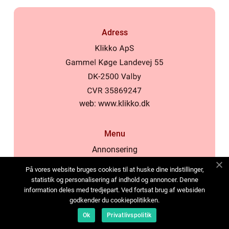
Adress
web:
www.klikko.dk
Menu
Annonsering
Om oss
På vores website bruges cookies til at huske dine indstillinger,
Cookies
statistik og personalisering af indhold og annoncer. Denne
information deles med tredjepart. Ved fortsat brug af websiden
Kontakta oss
godkender du cookiepolitikken.
Sitemap
Ok
Privatlivspolitik