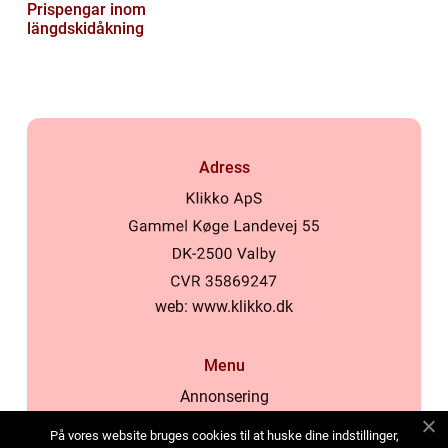
Prispengar inom
längdskidåkning
Adress
web:
www.klikko.dk
Menu
Annonsering
Om oss
På vores website bruges cookies til at huske dine indstillinger,