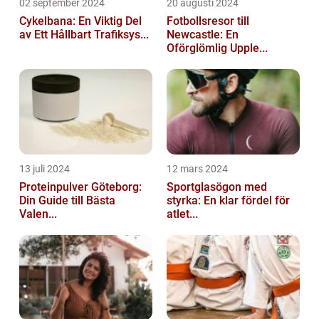
02 september 2024
20 augusti 2024
Cykelbana: En Viktig Del
Fotbollsresor till
av Ett Hållbart Trafiksys...
Newcastle: En
Oförglömlig Upple...
13 juli 2024
12 mars 2024
Proteinpulver Göteborg:
Sportglasögon med
Din Guide till Bästa
styrka: En klar fördel för
Valen...
atlet...