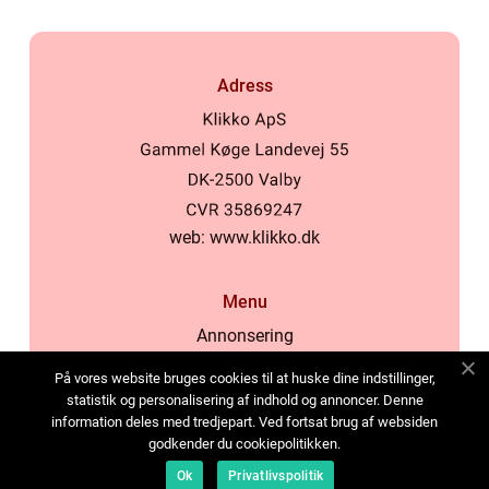
Adress
web:
www.klikko.dk
Menu
Annonsering
Om oss
På vores website bruges cookies til at huske dine indstillinger,
Cookies
statistik og personalisering af indhold og annoncer. Denne
information deles med tredjepart. Ved fortsat brug af websiden
Kontakta oss
godkender du cookiepolitikken.
Sitemap
Ok
Privatlivspolitik