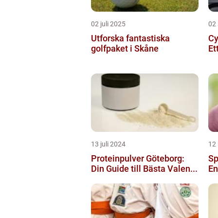
02 juli 2025
02
Utforska fantastiska
Cy
golfpaket i Skåne
Et
13 juli 2024
12
Proteinpulver Göteborg:
Sp
Din Guide till Bästa Valen...
En