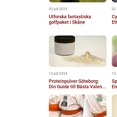
02 juli 2025
02
Utforska fantastiska
Cy
golfpaket i Skåne
Et
13 juli 2024
12
Proteinpulver Göteborg:
Sp
Din Guide till Bästa Valen...
En