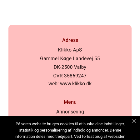
Adress
web:
www.klikko.dk
Menu
Annonsering
Om oss
På vores website bruges cookies til at huske dine indstillinger,
Cookies
statistik og personalisering af indhold og annoncer. Denne
information deles med tredjepart. Ved fortsat brug af websiden
Kontakta oss