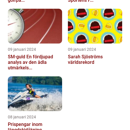
golfpa...
Sportens F...
09 januari 2024
09 januari 2024
SM-guld En fördjupad
Sarah Sjöströms
analys av den ädla
världsrekord
utmärkels...
08 januari 2024
Prispengar inom
längdskidåkning