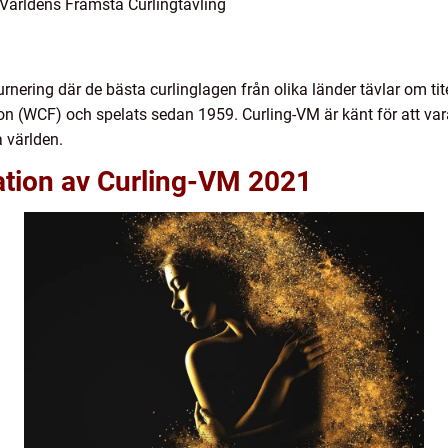
Världens Främsta Curlingtävling
 turnering där de bästa curlinglagen från olika länder tävlar om 
on (WCF) och spelats sedan 1959. Curling-VM är känt för att va
 världen.
tion av Curling-VM 2021