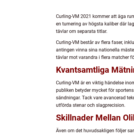
Curling-VM 2021 kommer att äga rum i
en turnering av högsta kaliber där la
tävlar om separata titlar.
Curling-VM består av flera faser, inkl
antingen vinna sina nationella mäste
tävlar mot varandra i flera matcher f
Kvantsamtliga Mätn
Curling-VM är en viktig händelse ino
publiken betyder mycket för sportens
sändningar. Tack vare avancerad tekn
utförda stenar och slagprecision.
Skillnader Mellan Ol
Även om det huvudsakligen följer samm