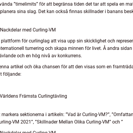
vända ”timelimits” för att begränsa tiden det tar att spela en ma
h planera sina slag. Det kan också finnas skillnader i banans bes
 Nackdelar med Curling-VM
n plattform för curlinglag att visa upp sin skicklighet och represe
 internationell turnering och skapa minnen för livet. Å andra sid
tävlande och en hög nivå av konkurrens.
nna artikel och öka chansen för att den visas som en framträda
t följande:
Världens Främsta Curlingtävling
igt markera sektionerna i artikeln: ”Vad är Curling-VM?”, ”Omfatt
rling-VM 2021”, ”Skillnader Mellan Olika Curling-VM” och ”
 Nackdelar med Curling-VM