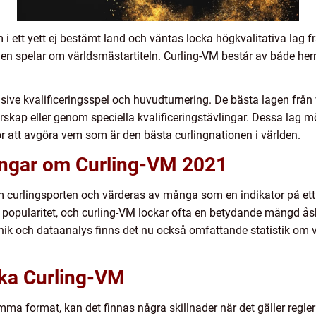
 ett yett ej bestämt land och väntas locka högkvalitativa lag f
gen spelar om världsmästartiteln. Curling-VM består av både her
usive kvalificeringsspel och huvudturnering. De bästa lagen från 
rskap eller genom speciella kvalificeringstävlingar. Dessa lag m
ör att avgöra vem som är den bästa curlingnationen i världen.
ingar om Curling-VM 2021
m curlingsporten och värderas av många som en indikator på ett 
 popularitet, och curling-VM lockar ofta en betydande mängd ås
ik och dataanalys finns det nu också omfattande statistik om va
ika Curling-VM
a format, kan det finnas några skillnader när det gäller regler 