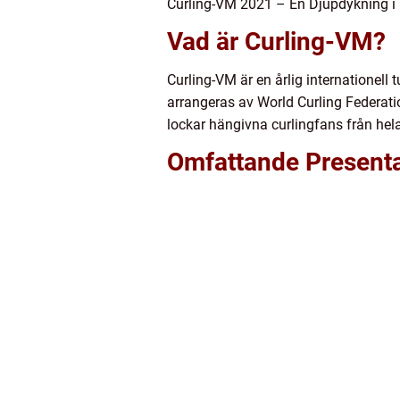
Curling-VM 2021 – En Djupdykning i 
Vad är Curling-VM?
Curling-VM är en årlig internationell
arrangeras av World Curling Federati
lockar hängivna curlingfans från hela
Omfattande Presenta