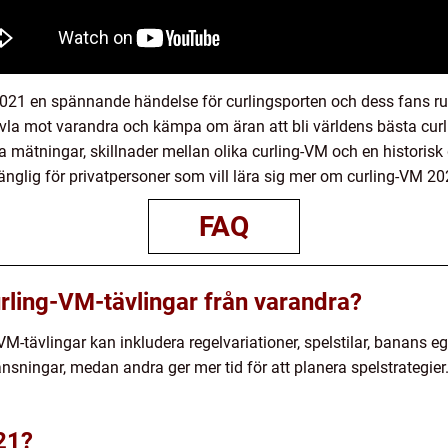
21 en spännande händelse för curlingsporten och dess fans run
ävla mot varandra och kämpa om äran att bli världens bästa curl
va mätningar, skillnader mellan olika curling-VM och en historis
gänglig för privatpersoner som vill lära sig mer om curling-VM 20
FAQ
Curling-VM-tävlingar från varandra?
VM-tävlingar kan inkludera regelvariationer, spelstilar, banans 
nsningar, medan andra ger mer tid för att planera spelstrategier
21?