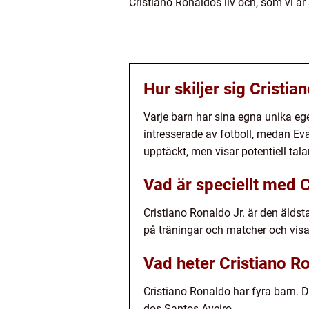
Cristiano Ronaldos liv och, som vi ä
Hur skiljer sig Cristi
Varje barn har sina egna unika ege
intresserade av fotboll, medan Ev
upptäckt, men visar potentiell ta
Vad är speciellt med C
Cristiano Ronaldo Jr. är den äldst
på träningar och matcher och visa
Vad heter Cristiano R
Cristiano Ronaldo har fyra barn. 
dos Santos Aveiro.