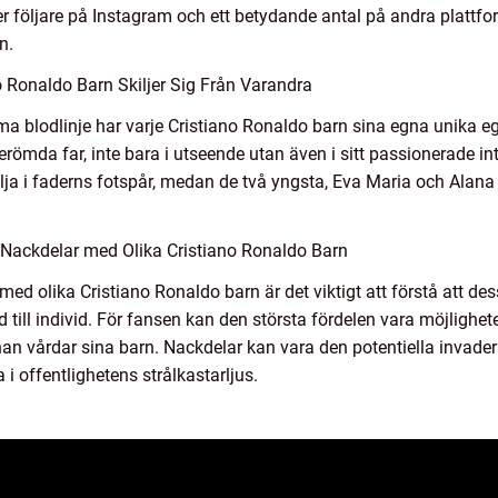
er följare på Instagram och ett betydande antal på andra plattf
n.
 Ronaldo Barn Skiljer Sig Från Varandra
ma blodlinje har varje Cristiano Ronaldo barn sina egna unika e
berömda far, inte bara i utseende utan även i sitt passionerade i
lja i faderns fotspår, medan de två yngsta, Eva Maria och Alana 
Nackdelar med Olika Cristiano Ronaldo Barn
 med olika Cristiano Ronaldo barn är det viktigt att förstå att 
 till individ. För fansen kan den största fördelen vara möjligheten
an vårdar sina barn. Nackdelar kan vara den potentiella invaderin
 i offentlighetens strålkastarljus.