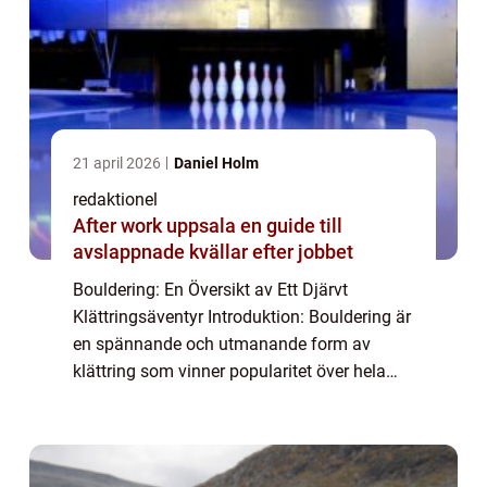
21 april 2026
Daniel Holm
redaktionel
After work uppsala en guide till
avslappnade kvällar efter jobbet
Bouldering: En Översikt av Ett Djärvt
Klättringsäventyr Introduktion: Bouldering är
en spännande och utmanande form av
klättring som vinner popularitet över hela
världen. I denna artikel kommer vi att ge en
grundlig översikt av bouldering, inklusive ...