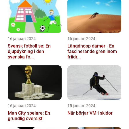
16 januari 2024
16 januari 2024
Svensk fotboll se: En
Längdhopp damer - En
djupdykning i den
fascinerande gren inom
svenska fo...
friidr...
16 januari 2024
15 januari 2024
Man City spelare: En
När börjar VM i skidor
grundlig översikt