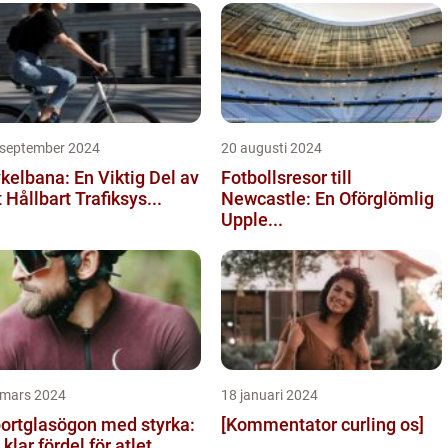
 september 2024
20 augusti 2024
kelbana: En Viktig Del av
Fotbollsresor till
t Hållbart Trafiksys...
Newcastle: En Oförglömlig
Upple...
 mars 2024
18 januari 2024
ortglasögon med styrka:
[Kommentator curling os]
 klar fördel för atlet...