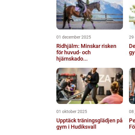
01 december 2025
29
Ridhjälm: Minskar risken
De
för huvud- och
gy
hjärnskado...
01 oktober 2025
08 
Upptäck träningsglädjen på
Pe
gym i Hudiksvall
Fö