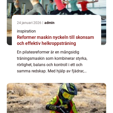
24 januari 2026
admin
inspiration
Reformer maskin nyckeln till skonsam
och effektiv helkroppsträning
En pilatesreformer är en mångsidig
träningsmaskin som kombinerar styrka,
rörlighet, balans och kontroll i ett och
samma redskap. Med hjälp av fjädrar,
glidande platta och justerbara remmar kan
användaren anpassa motstånd och
svårighetsgrad i detalj. ...