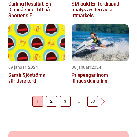
Curling Resultat: En
SM-guld En fördjupad
Djupgående Titt på
analys av den ädla
Sportens F...
utmärkels...
09 januari 2024
08 januari 2024
Sarah Sjöströms
Prispengar inom
världsrekord
längdskidåkning
1
2
3
…
53