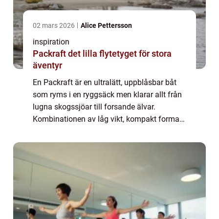
02 mars 2026
Alice Pettersson
inspiration
Packraft det lilla flytetyget för stora
äventyr
En Packraft är en ultralätt, uppblåsbar båt
som ryms i en ryggsäck men klarar allt från
lugna skogssjöar till forsande älvar.
Kombinationen av låg vikt, kompakt format
och förvånansvärd hållbarhet har gjort den
till en favorit bland vandrare, paddlar...