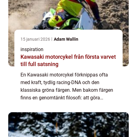
15 januari 2026
Adam Wallin
inspiration
Kawasaki motorcykel från första varvet
till full satsning
En Kawasaki motorcykel förknippas ofta
med kraft, tydlig racing-DNA och den
klassiska gröna färgen. Men bakom färgen
finns en genomtänkt filosofi: att göra
motorcyklar som hjälper föraren att
utvecklas, oavsett om målet är lek i skogen,
träning på ho...